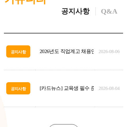
대한상공회의소 광주인력개발원
공지사항
Q&A
08-03[월]
(1학년)AI활용 미래직무 융합 탐색 과정(A) 개강
(08.03.~08.14.)
하이미디어아카데미(종로)
2026년도 직업계고 채용연계형 직무교
2026-08-06
공지사항
08-03[월]
(3학년)(KEPCO)에너지이음스쿨(사무) 개강
(08.03.~08.28.)
대한상공회의소 인천인력개발원
[카드뉴스] 교육생 필수 준수사항
2026-08-04
공지사항
08-03[월]
(3학년) AI를 활용한 회계 ERP 전문가 양성과정 개강
(08.03.~10.16.)