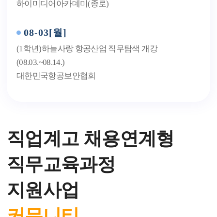
하이미디어아카데미(종로)
08-03[월]
(1학년)하늘사랑 항공산업 직무탐색 개강
(08.03.~08.14.)
대한민국항공보안협회
08-03[월]
(1학년)자율주행차 직무성장프로그램 과정 개강
직업계고 채용연계형
(08.03.~08.14.)
대한상공회의소 광주인력개발원
직무교육과정
08-03[월]
지원사업
(2학년)지능로봇 직무성장프로그램 과정 개강
(08.03.~08.14.)
커뮤니티