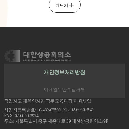
조세통람
더보기
08-03[월]
(3학년)㈜빙그레 "식음료 생산·공정관리 직무
채용연계과정" 개강(08.03.~10.30.)
중소기업키움센터
08-03[월]
(3학년)해킹 대응을 위한 네트워크 보안 실무 과정
개인정보처리방침
개강(08.03.~11.18.)
고려IT직업전문학교
이메일무단수집거부
직업계고 채용연계형 직무교육과정 지원사업
08-03[월]
TEL: 02-6050-3942
사업자등록번호: 104-82-03590
(3학년)그린자동차 친환경정비 테크니션과정 개강
FAX: 02-6050-3954
주소: 서울특별시 중구 세종대로 39 대한상공회의소 9F
(08.03.~11.19.)